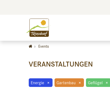
BILDEN
BES
›
Events
VERANSTALTUNGEN
Energie
×
Gartenbau
×
Geflügel
×