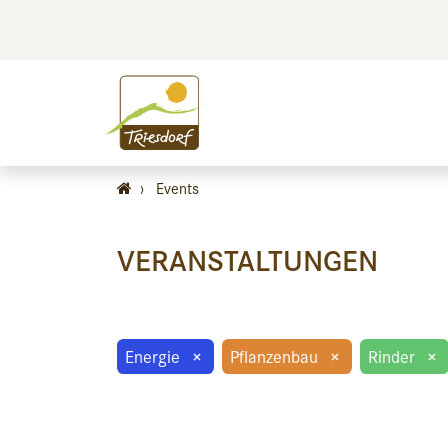
BILDEN
BES
›
Events
VERANSTALTUNGEN
Energie
×
Pflanzenbau
×
Rinder
×