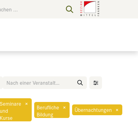
Seminare
×
Berufliche
×
Übernachtungen
×
und
Bildung
Kurse