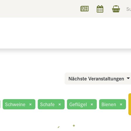
UCHEN
INFORMIEREN
Nächste Veranstaltungen
Schweine
×
Schafe
×
Geflügel
×
Bienen
×