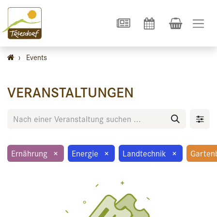
›
Events
VERANSTALTUNGEN
Ernährung
×
Energie
×
Landtechnik
×
Garten