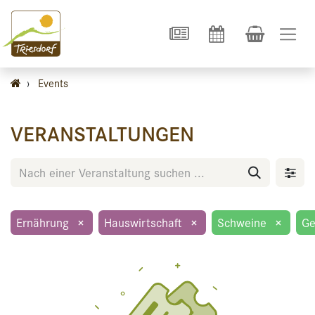
›
Events
VERANSTALTUNGEN
Ernährung
×
Hauswirtschaft
×
Schweine
×
Ge