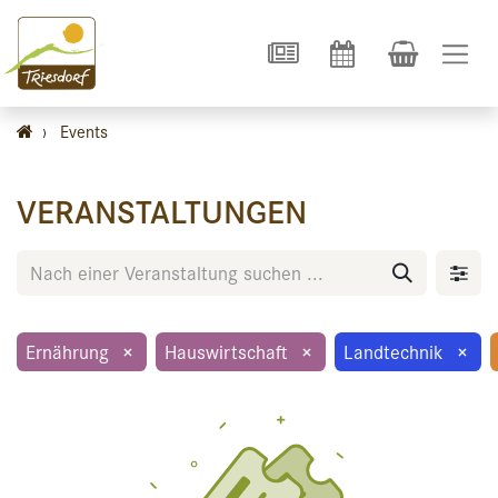
›
Events
VERANSTALTUNGEN
Ernährung
×
Hauswirtschaft
×
Landtechnik
×