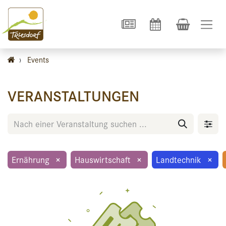
›
Events
VERANSTALTUNGEN
Ernährung
×
Hauswirtschaft
×
Landtechnik
×