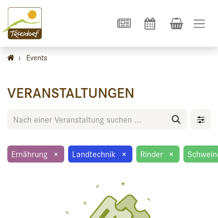
›
Events
VERANSTALTUNGEN
Ernährung
×
Landtechnik
×
Rinder
×
Schwein