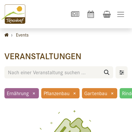
›
Events
VERANSTALTUNGEN
Ernährung
×
Pflanzenbau
×
Gartenbau
×
Rind