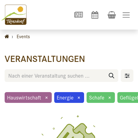
›
Events
VERANSTALTUNGEN
Hauswirtschaft
×
Energie
×
Schafe
×
Geflüge