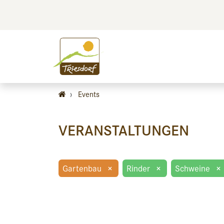
BILDEN
BES
›
Events
VERANSTALTUNGEN
Gartenbau
×
Rinder
×
Schweine
×