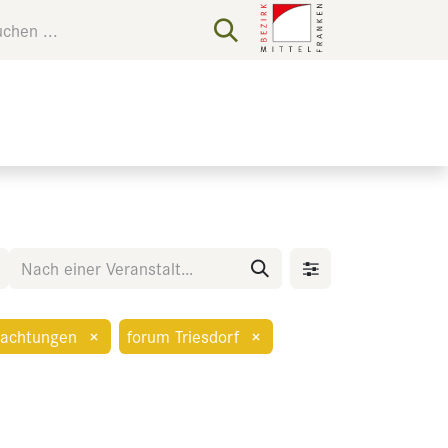
achtungen
×
forum Triesdorf
×