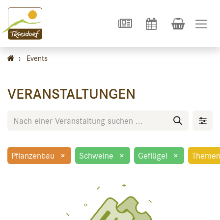
›
Events
VERANSTALTUNGEN
Pflanzenbau
×
Schweine
×
Geflügel
×
Themen