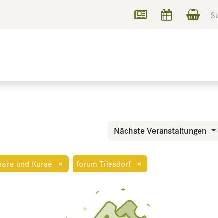
UCHEN
INFORMIEREN
Nächste Veranstaltungen
are und Kurse
×
forum Triesdorf
×