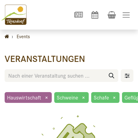
›
Events
VERANSTALTUNGEN
Hauswirtschaft
×
Schweine
×
Schafe
×
Geflü