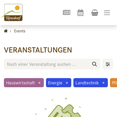
›
Events
VERANSTALTUNGEN
Hauswirtschaft
×
Energie
×
Landtechnik
×
Pf