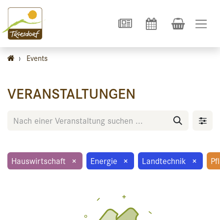
›
Events
VERANSTALTUNGEN
Hauswirtschaft
×
Energie
×
Landtechnik
×
Pf