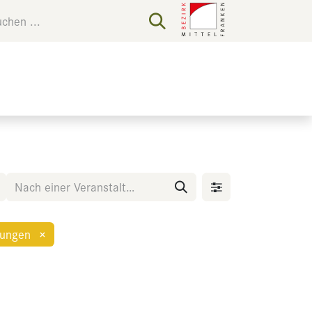
tungen
×