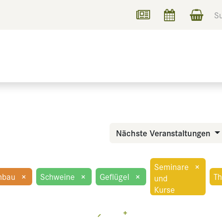
UCHEN
INFORMIEREN
Nächste Veranstaltungen
Seminare
×
nbau
×
Schweine
×
Geflügel
×
T
und
Kurse