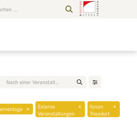
Externe
×
forum
×
hementage
×
Veranstaltungen
Triesdorf