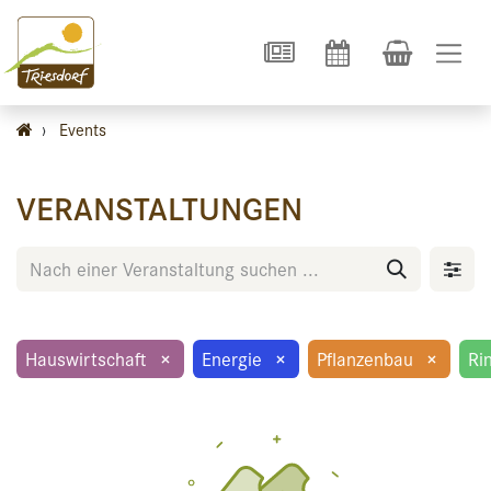
›
Events
VERANSTALTUNGEN
Hauswirtschaft
×
Energie
×
Pflanzenbau
×
Ri