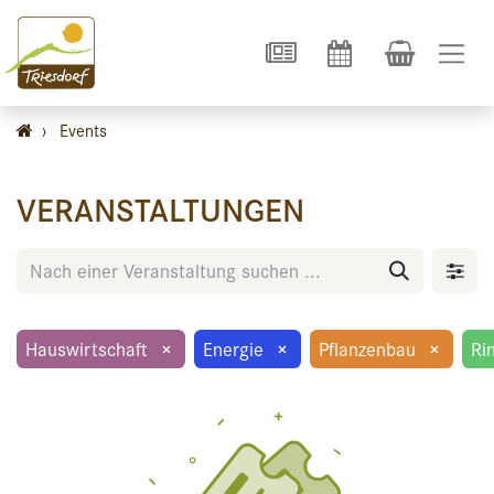
›
Events
VERANSTALTUNGEN
Hauswirtschaft
×
Energie
×
Pflanzenbau
×
Ri