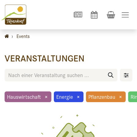
›
Events
VERANSTALTUNGEN
Hauswirtschaft
×
Energie
×
Pflanzenbau
×
Ri