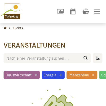
›
Events
VERANSTALTUNGEN
Hauswirtschaft
×
Energie
×
Pflanzenbau
×
Sc