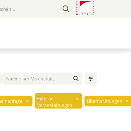
Externe
×
hementage
×
Übernachtungen
×
Veranstaltungen