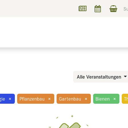
UCHEN
INFORMIEREN
Alle Veranstaltungen
gie
×
Pflanzenbau
×
Gartenbau
×
Bienen
×
T