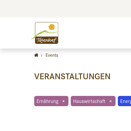
BILDEN
BES
›
Events
VERANSTALTUNGEN
Ernährung
×
Hauswirtschaft
×
Ener