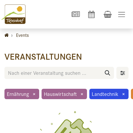
›
Events
VERANSTALTUNGEN
Ernährung
×
Hauswirtschaft
×
Landtechnik
×