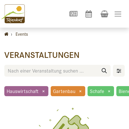
›
Events
VERANSTALTUNGEN
Hauswirtschaft
×
Gartenbau
×
Schafe
×
Bien