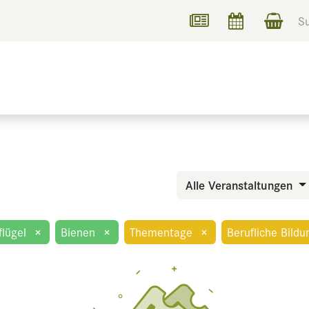
UCHEN
INFORMIEREN
Alle Veranstaltungen
flügel
×
Bienen
×
Thementage
×
Berufliche Bildu