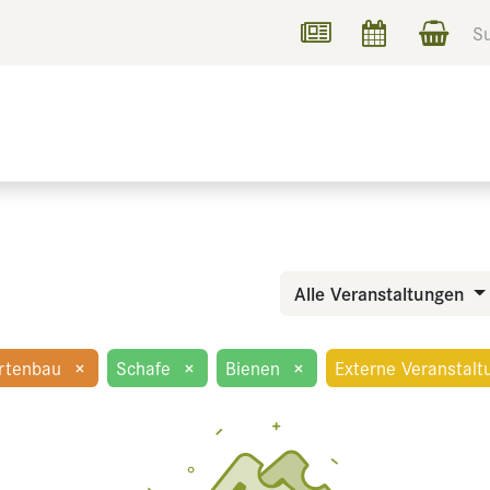
UCHEN
INFORMIEREN
Alle Veranstaltungen
rtenbau
×
Schafe
×
Bienen
×
Externe Veranstalt