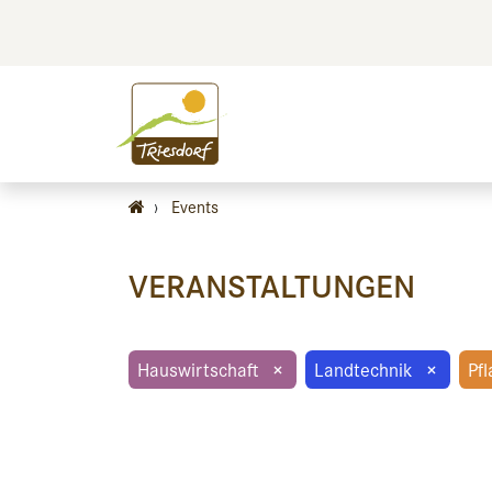
BILDEN
BES
›
Events
VERANSTALTUNGEN
Hauswirtschaft
×
Landtechnik
×
Pf