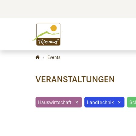
BILDEN
BES
›
Events
VERANSTALTUNGEN
Hauswirtschaft
×
Landtechnik
×
Sc