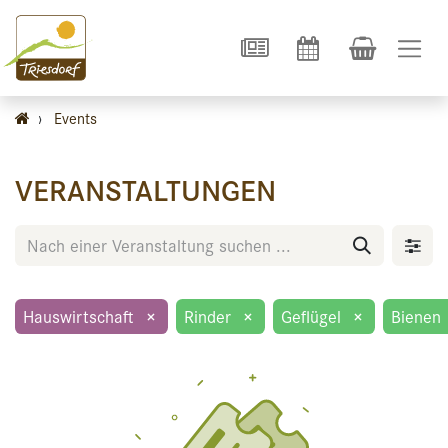
›
Events
VERANSTALTUNGEN
Hauswirtschaft
×
Rinder
×
Geflügel
×
Bienen