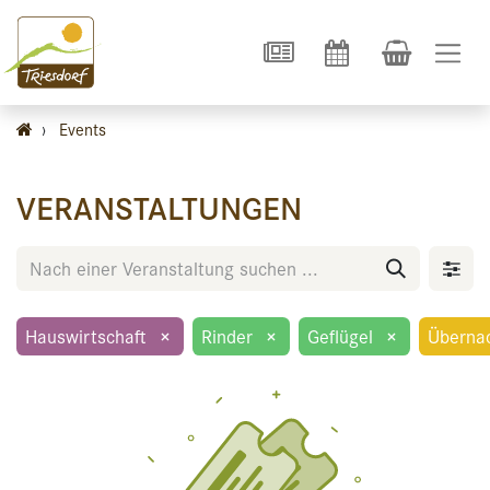
›
Events
VERANSTALTUNGEN
Hauswirtschaft
×
Rinder
×
Geflügel
×
Überna