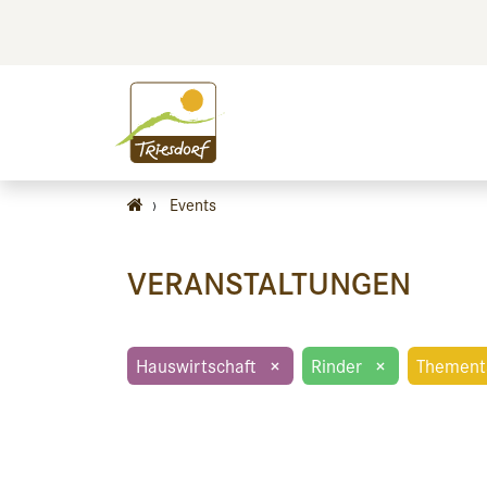
BILDEN
BES
›
Events
VERANSTALTUNGEN
Hauswirtschaft
×
Rinder
×
Thement