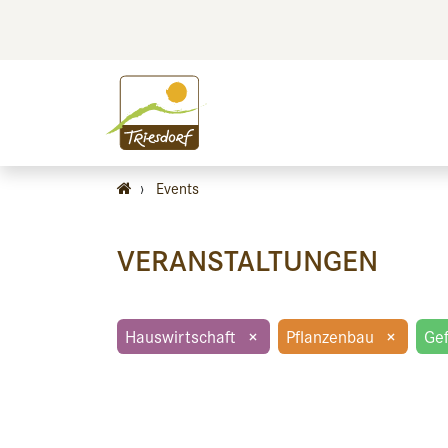
BILDEN
BES
›
Events
VERANSTALTUNGEN
Hauswirtschaft
×
Pflanzenbau
×
Gef