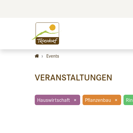
BILDEN
BES
›
Events
VERANSTALTUNGEN
Hauswirtschaft
×
Pflanzenbau
×
Rin