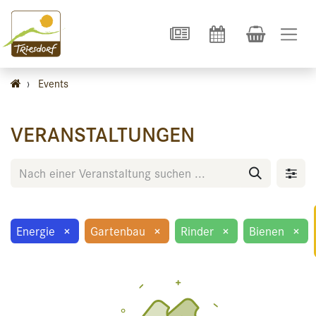
›
Events
VERANSTALTUNGEN
Energie
×
Gartenbau
×
Rinder
×
Bienen
×