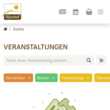
›
Events
VERANSTALTUNGEN
Gartenbau
×
Bienen
×
Thementage
×
Überna