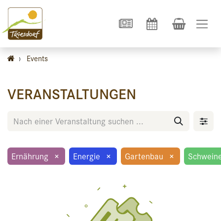
›
Events
VERANSTALTUNGEN
Ernährung
×
Energie
×
Gartenbau
×
Schwein