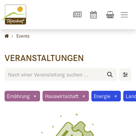
›
Events
VERANSTALTUNGEN
Ernährung
×
Hauswirtschaft
×
Energie
×
Land