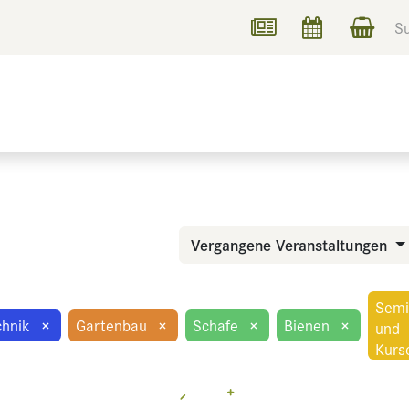
UCHEN
INFORMIEREN
Vergangene Veranstaltungen
Semi
chnik
×
Gartenbau
×
Schafe
×
Bienen
×
und
Kurs