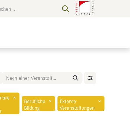
nare
×
Berufliche
×
Externe
×
Bildung
Veranstaltungen
e