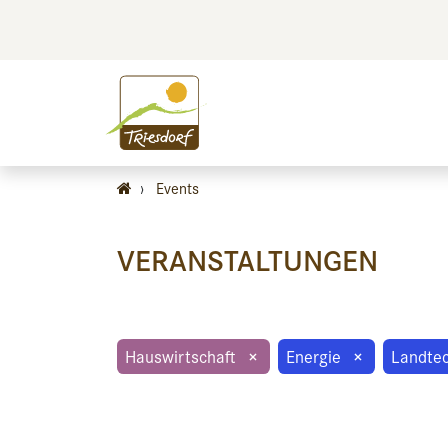
BILDEN
BES
›
Events
VERANSTALTUNGEN
Hauswirtschaft
×
Energie
×
Landte