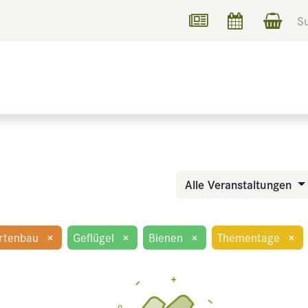
UCHEN
INFORMIEREN
Alle Veranstaltungen
rtenbau
×
Geflügel
×
Bienen
×
Thementage
×