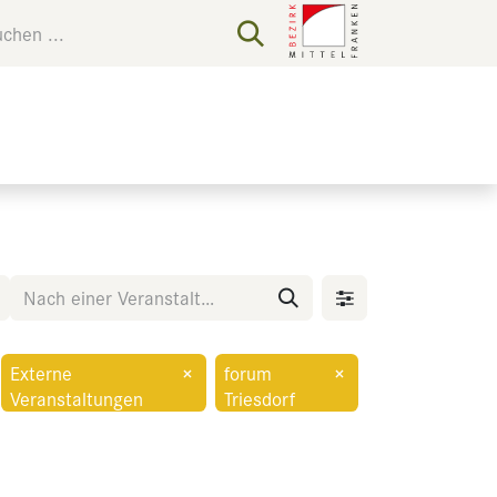
Externe
×
forum
×
Veranstaltungen
Triesdorf