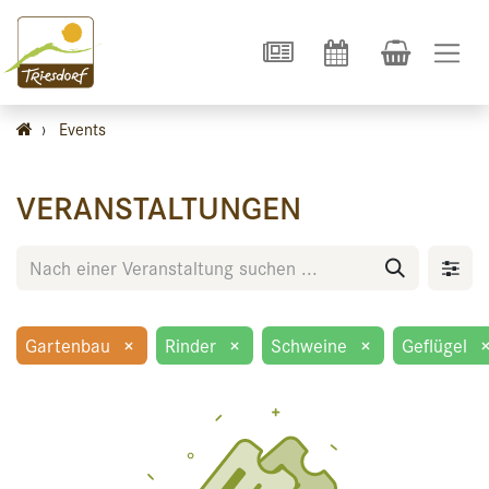
›
Events
VERANSTALTUNGEN
Gartenbau
×
Rinder
×
Schweine
×
Geflügel