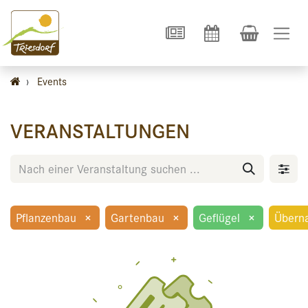
›
Events
VERANSTALTUNGEN
Pflanzenbau
×
Gartenbau
×
Geflügel
×
Übern