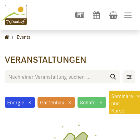
›
Events
VERANSTALTUNGEN
Seminare
×
Energie
×
Gartenbau
×
Schafe
×
und
Kurse