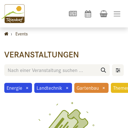
›
Events
VERANSTALTUNGEN
Energie
×
Landtechnik
×
Gartenbau
×
Theme