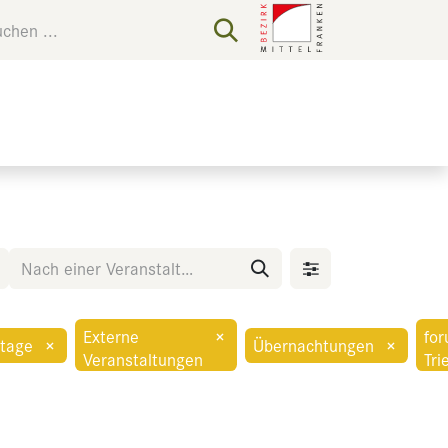
Externe
×
fo
tage
×
Übernachtungen
×
Veranstaltungen
Tri