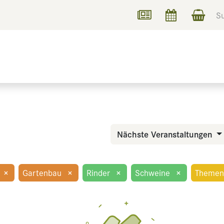
UCHEN
INFORMIEREN
Nächste Veranstaltungen
×
Gartenbau
×
Rinder
×
Schweine
×
Themen