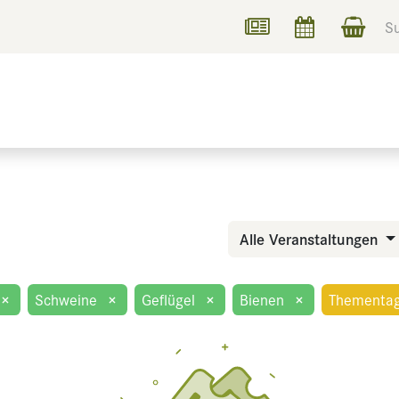
UCHEN
INFORMIEREN
Alle Veranstaltungen
×
Schweine
×
Geflügel
×
Bienen
×
Thementa