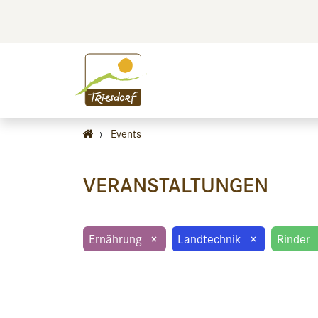
BILDEN
BES
›
Events
VERANSTALTUNGEN
Ernährung
×
Landtechnik
×
Rinder