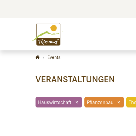
BILDEN
BES
›
Events
VERANSTALTUNGEN
Hauswirtschaft
×
Pflanzenbau
×
Th