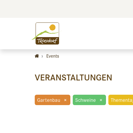
BILDEN
BES
›
Events
VERANSTALTUNGEN
Gartenbau
×
Schweine
×
Thementa