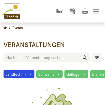
›
Events
VERANSTALTUNGEN
Landtechnik
×
Schweine
×
Geflügel
×
Bienen