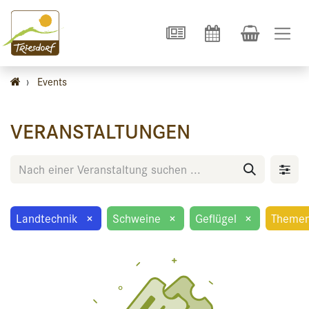
›
Events
VERANSTALTUNGEN
Landtechnik
×
Schweine
×
Geflügel
×
Themen