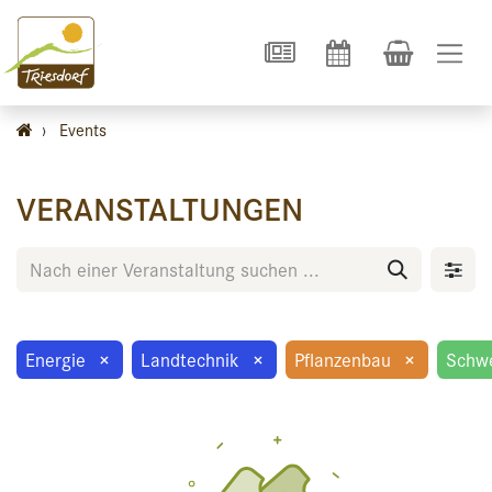
›
Events
VERANSTALTUNGEN
Energie
×
Landtechnik
×
Pflanzenbau
×
Schw